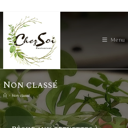
Skip
to
content
Menu
Non classé
>
Non classé