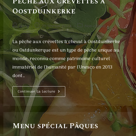
Pêche aux crevettes à
Oostduinkerke
Auteur/autrice
Publication
Post
dung
29 février 2024
Non classé
de
publiée :
category:
la
La pêche aux crevettes à cheval à Oostduinkerke
publication :
ou Ostdunkerque est un type de pêche unique au
monde, reconnu comme patrimoine culturel
immatériel de l'humanité par l'Unesco en 2013
dont…
Pêche
Continuer La Lecture
Aux
Crevettes
À
Oostduinkerke
Menu spécial Pâques