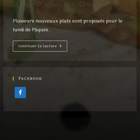
Auteur/autrice
Publication
Post
dung
29 février 2024
Non classé
de
publiée :
category:
la
Plusieurs nouveaux plats sont proposés pour le
publication :
lundi de Pâques.
Menu
Continuer La Lecture
Spécial
Pâques
Facebook